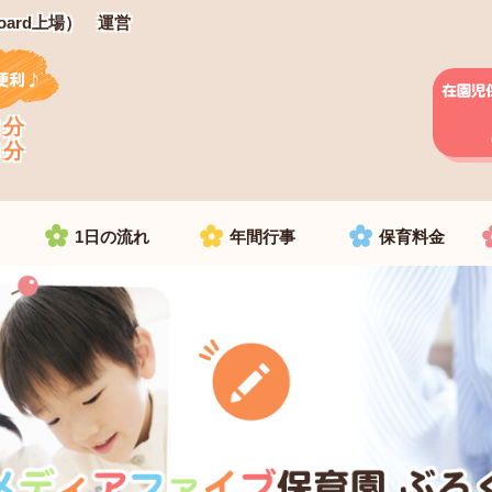
oard上場） 運営
２分
８分
1日の流れ
年間行事
保育料金