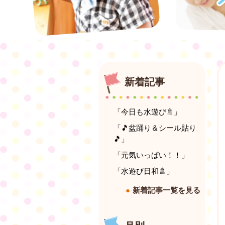
新着記事
「今日も水遊び🚿」
「🎵盆踊り＆シール貼り
🎵」
「元気いっぱい！！」
「水遊び日和🚿」
新着記事一覧を見る