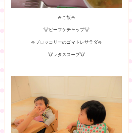
🍚ご飯🍚
🐮ビーフケチャップ🐮
🍚ブロッコリーのゴマドレサラダ🍚
🐮レタススープ🐮