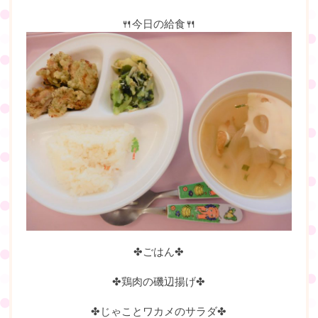
🍴今日の給食🍴
✤ごはん✤
✤鶏肉の磯辺揚げ✤
✤じゃことワカメのサラダ✤