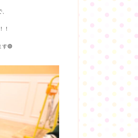
で、
！！
す🟢