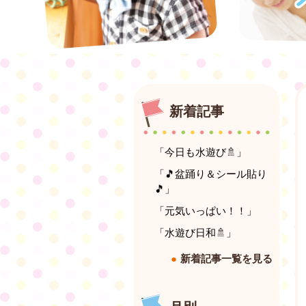
新着記事
「今日も水遊び🚿」
「🎵盆踊り＆シール貼り
🎵」
「元気いっぱい！！」
「水遊び日和🚿」
新着記事一覧を見る