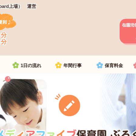
oard上場） 運営
２分
８分
1日の流れ
年間行事
保育料金